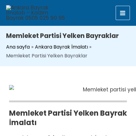
İçeriğe
MAI
atla
ME
Memleket Partisi Yelken Bayraklar
Ana sayfa
Ankara Bayrak İmalatı
Memleket Partisi Yelken Bayraklar
Memleket Partisi Yelken Bayrak
İmalatı